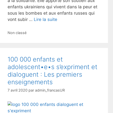
à la solidarité. Elle apporte son soutien aux
enfants ukrainiens qui vivent dans la peur et
sous les bombes et aux enfants russes qui
vont subir …
Lire la suite
Catégories
Non classé
100 000 enfants et
adolescent•e•s s’expriment et
dialoguent : Les premiers
enseignements
7 avril 2020
par
admin_francasUR