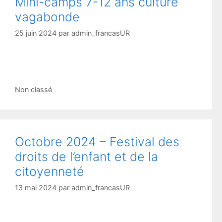
Mini-camps 7-12 ans culture
vagabonde
25 juin 2024
par
admin_francasUR
Catégories
Non classé
Octobre 2024 – Festival des
droits de l’enfant et de la
citoyenneté
13 mai 2024
par
admin_francasUR