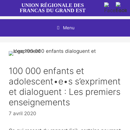
Aller
UNION RÉGIONALE DES
au
FRANCAS DU GRAND EST
contenu
Menu
100 000 enfants et
adolescent•e•s s’expriment
et dialoguent : Les premiers
enseignements
7 avril 2020