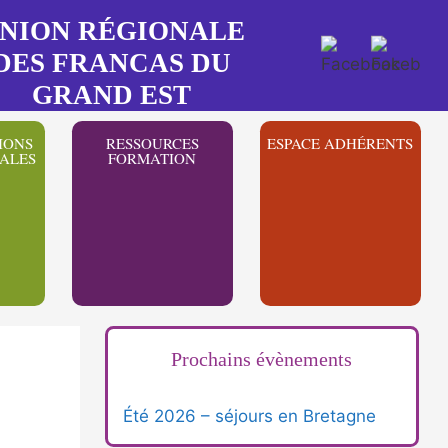
NION RÉGIONALE
DES FRANCAS DU
GRAND EST
IONS
RESSOURCES
ESPACE ADHÉRENTS
ALES
FORMATION
Prochains évènements
Été 2026 – séjours en Bretagne