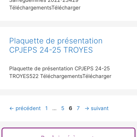
Sarreguemines 2022-23429
TéléchargementsTélécharger
Plaquette de présentation
CPJEPS 24-25 TROYES
Plaquette de présentation CPJEPS 24-25
TROYES522 TéléchargementsTélécharger
Page
Page
Page
Page
←
précédent
1
…
5
6
7
→
suivant