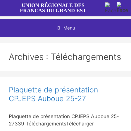
Aller
UNION RÉGIONALE DES
au
FRANCAS DU GRAND EST
contenu
Menu
Archives :
Téléchargements
Plaquette de présentation
CPJEPS Auboue 25-27
Plaquette de présentation CPJEPS Auboue 25-
27339 TéléchargementsTélécharger