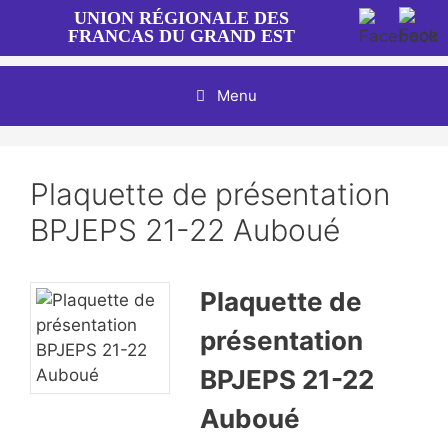
Aller
UNION RÉGIONALE DES
au
FRANCAS DU GRAND EST
contenu
Menu
Plaquette de présentation
BPJEPS 21-22 Auboué
Plaquette de
présentation
BPJEPS 21-22
Auboué