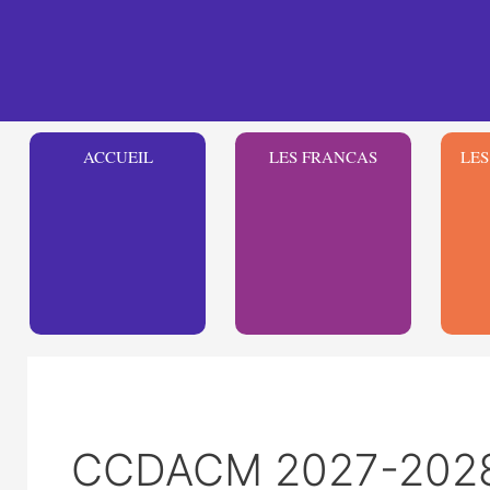
Aller
au
contenu
ACCUEIL
LES FRANCAS
LES
CCDACM 2027-2028 