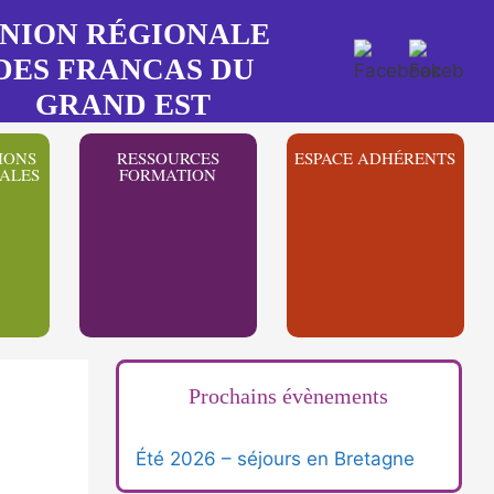
NION RÉGIONALE
DES FRANCAS DU
GRAND EST
IONS
RESSOURCES
ESPACE ADHÉRENTS
ALES
FORMATION
Prochains évènements
Été 2026 – séjours en Bretagne