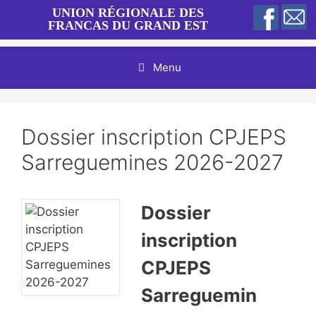
Aller
UNION RÉGIONALE DES
au
FRANCAS DU GRAND EST
contenu
Menu
Dossier inscription CPJEPS
Sarreguemines 2026-2027
Dossier
inscription
CPJEPS
Sarreguemin