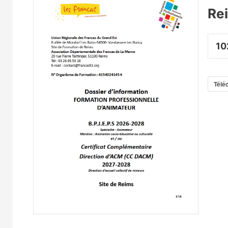
Re
10
Télé