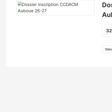
Do
Au
32
Télé