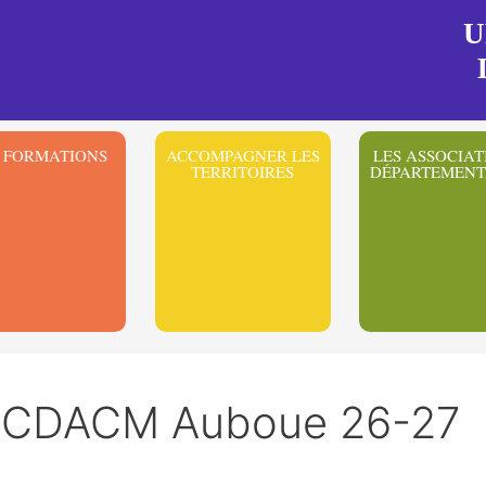
U
 FORMATIONS
ACCOMPAGNER LES
LES ASSOCIAT
TERRITOIRES
DÉPARTEMENT
n CCDACM Auboue 26-27