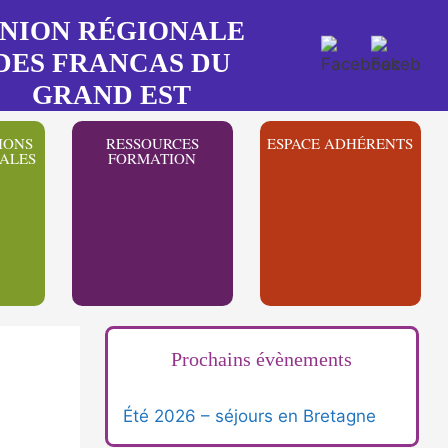
NION RÉGIONALE
DES FRANCAS DU
GRAND EST
IONS
RESSOURCES
ESPACE ADHÉRENTS
ALES
FORMATION
Prochains évènements
Été 2026 – séjours en Bretagne