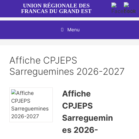
Aller
UNION RÉGIONALE DES
au
FRANCAS DU GRAND EST
contenu
Menu
Affiche CPJEPS
Sarreguemines 2026-2027
Affiche
CPJEPS
Sarreguemin
es 2026-