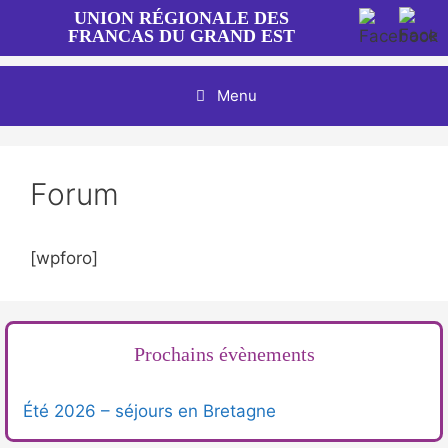
Aller
UNION RÉGIONALE DES
au
FRANCAS DU GRAND EST
contenu
Menu
Forum
[wpforo]
Prochains évènements
Été 2026 – séjours en Bretagne